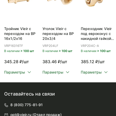
Тройник Vieir с
Уголок Vieir с
Переходник Vieir
переходом на ВР
переходом на ВР
под евроконус с
16x1/2x16
20x3/4
накидной гайкой
ВР 20x3/4
VRP16316TF
VRP204LF
VRP204C-A
В наличии
> 100 шт
В наличии
> 100 шт
В наличии
> 100 шт
345.28 ₽/шт
383.46 ₽/шт
385.12 ₽/шт
Параметры
Параметры
Параметры
Оставайтесь на связи
8 (800) 775-81-91
opt@vieir.ru (Отдел продаж)