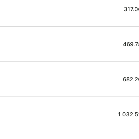
317.0
469.7
682.2
1 032.5