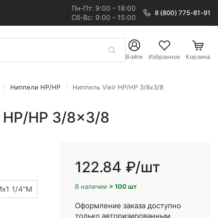
Пн-Пт: 9:00 - 18:00
8 (800) 775-81-91
Сб-Вс: 9:00 - 15:00
Войти
Избранное
Корзина
Ниппели НР/НР
Ниппель Vieir НР/НР 3/8x3/8
r НР/НР 3/8x3/8
122.84 ₽
/шт
В наличии
> 100 шт
Mx1 1/4"М
Оформление заказа доступно
только авторизированным