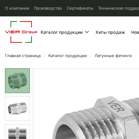
О компании
Производство
Сертификаты
Техническая подде
Каталог продукции
Хиты продаж
Но
Главная страница
Каталог продукции
Латунные фитинги
Ниппель Vieir НР/НР 3/8x3/8