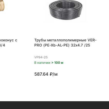
роконус с
Трубы металлополимерные VER-
3/4
PRO (PE-Xb-AL-PE) 32x4.7 /25
VP94-25
В наличии
> 100 м
587.64 ₽/м