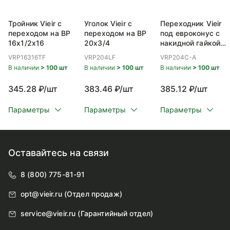
Тройник Vieir с
Уголок Vieir с
Переходник Vieir
переходом на ВР
переходом на ВР
под евроконус с
16x1/2x16
20x3/4
накидной гайкой
ВР 20x3/4
VRP16316TF
VRP204LF
VRP204C-A
В наличии
> 100 шт
В наличии
> 100 шт
В наличии
> 100 шт
345.28 ₽/шт
383.46 ₽/шт
385.12 ₽/шт
Параметры
Параметры
Параметры
Оставайтесь на связи
8 (800) 775-81-91
opt@vieir.ru (Отдел продаж)
service@vieir.ru (Гарантийный отдел)