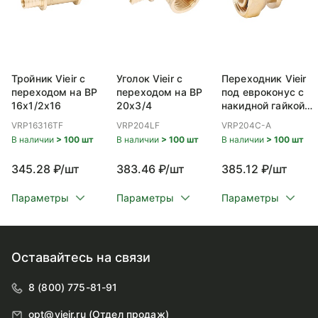
Тройник Vieir с
Уголок Vieir с
Переходник Vieir
переходом на ВР
переходом на ВР
под евроконус с
16x1/2x16
20x3/4
накидной гайкой
ВР 20x3/4
VRP16316TF
VRP204LF
VRP204C-A
В наличии
> 100 шт
В наличии
> 100 шт
В наличии
> 100 шт
345.28 ₽/шт
383.46 ₽/шт
385.12 ₽/шт
Параметры
Параметры
Параметры
Оставайтесь на связи
8 (800) 775-81-91
opt@vieir.ru (Отдел продаж)