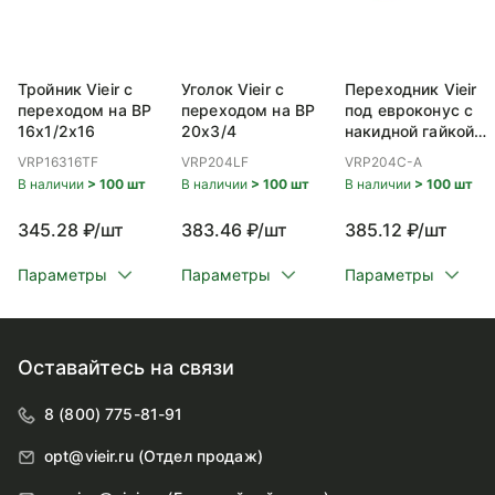
Тройник Vieir с
Уголок Vieir с
Переходник Vieir
переходом на ВР
переходом на ВР
под евроконус с
16x1/2x16
20x3/4
накидной гайкой
ВР 20x3/4
VRP16316TF
VRP204LF
VRP204C-A
В наличии
> 100 шт
В наличии
> 100 шт
В наличии
> 100 шт
345.28 ₽/шт
383.46 ₽/шт
385.12 ₽/шт
Параметры
Параметры
Параметры
Оставайтесь на связи
8 (800) 775-81-91
opt@vieir.ru (Отдел продаж)