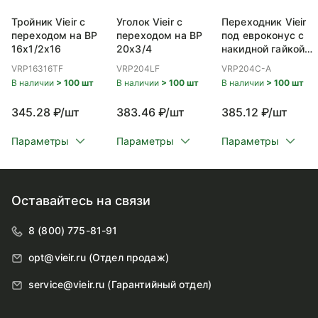
Тройник Vieir с
Уголок Vieir с
Переходник Vieir
переходом на ВР
переходом на ВР
под евроконус с
16x1/2x16
20x3/4
накидной гайкой
ВР 20x3/4
VRP16316TF
VRP204LF
VRP204C-A
В наличии
> 100 шт
В наличии
> 100 шт
В наличии
> 100 шт
345.28 ₽/шт
383.46 ₽/шт
385.12 ₽/шт
Параметры
Параметры
Параметры
Оставайтесь на связи
8 (800) 775-81-91
opt@vieir.ru (Отдел продаж)
service@vieir.ru (Гарантийный отдел)