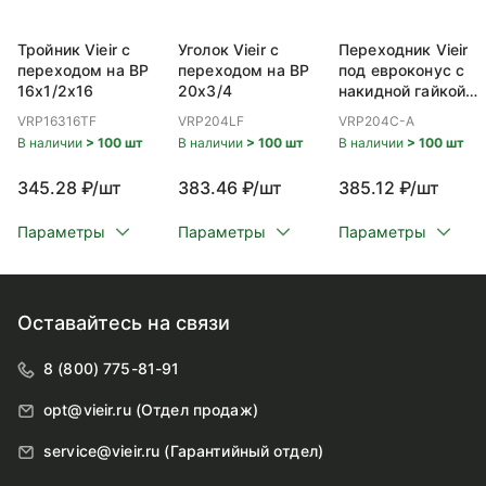
Тройник Vieir с
Уголок Vieir с
Переходник Vieir
переходом на ВР
переходом на ВР
под евроконус с
16x1/2x16
20x3/4
накидной гайкой
ВР 20x3/4
VRP16316TF
VRP204LF
VRP204C-A
В наличии
> 100 шт
В наличии
> 100 шт
В наличии
> 100 шт
345.28 ₽/шт
383.46 ₽/шт
385.12 ₽/шт
Параметры
Параметры
Параметры
Оставайтесь на связи
8 (800) 775-81-91
opt@vieir.ru (Отдел продаж)
service@vieir.ru (Гарантийный отдел)