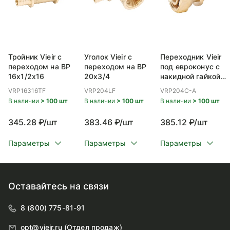
Тройник Vieir с
Уголок Vieir с
Переходник Vieir
переходом на ВР
переходом на ВР
под евроконус с
16x1/2x16
20x3/4
накидной гайкой
ВР 20x3/4
VRP16316TF
VRP204LF
VRP204C-A
В наличии
> 100 шт
В наличии
> 100 шт
В наличии
> 100 шт
345.28 ₽/шт
383.46 ₽/шт
385.12 ₽/шт
Параметры
Параметры
Параметры
Оставайтесь на связи
8 (800) 775-81-91
opt@vieir.ru (Отдел продаж)