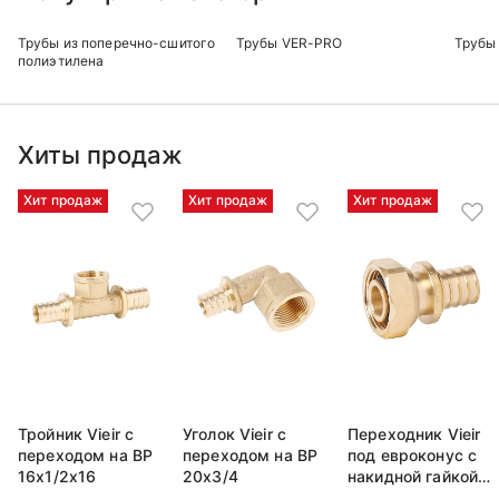
Трубы из поперечно-сшитого
Трубы VER-PRO
Трубы 
полиэтилена
Хиты продаж
Хит продаж
Хит продаж
Хит продаж
Тройник Vieir с
Уголок Vieir с
Переходник Vieir
переходом на ВР
переходом на ВР
под евроконус с
16x1/2x16
20x3/4
накидной гайкой
ВР 20x3/4