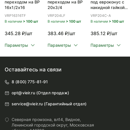
переходом на ВР
переходом на ВР
под евроконус с
16x1/2x16
20x3/4
накидной гайкой
ВР 20x3/4
VRP16316TF
VRP204LF
VRP204C-A
В наличии
> 100 шт
В наличии
> 100 шт
В наличии
> 100 шт
345.28 ₽/шт
383.46 ₽/шт
385.12 ₽/шт
Параметры
Параметры
Параметры
Оставайтесь на связи
8 (800) 775-81-91
opt@vieir.ru (Отдел продаж)
service@vieir.ru (Гарантийный отдел)
Северная промзона, вл14, Видное,
Ленинский городской округ, Московская