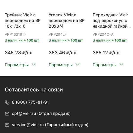
Тройник Vieir с
Уголок Vieir с
Переходник Vieir
переходом на ВР
переходом на ВР
под евроконус с
16x1/2x16
20x3/4
накидной гайкой
ВР 20x3/4
VRP16316TF
VRP204LF
VRP204C-A
В наличии
> 100 шт
В наличии
> 100 шт
В наличии
> 100 шт
345.28 ₽/шт
383.46 ₽/шт
385.12 ₽/шт
Параметры
Параметры
Параметры
Оставайтесь на связи
8 (800) 775-81-91
opt@vieir.ru (Отдел продаж)
service@vieir.ru (Гарантийный отдел)