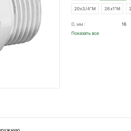
20x3/4"M
26x1"M
D, мм :
16
Показать все
наружную