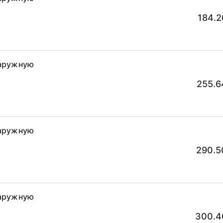
184.2
наружную
255.6
наружную
290.5
наружную
300.4