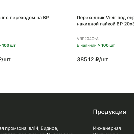
eir с переходом на ВР
Переходник Vieir под ев
накидной гайкой ВР 20x
VRP204C-A
> 100 шт
В наличии
> 100 шт
₽/шт
385.12 ₽/шт
Продукция
я промзона, вл14, Видное,
Инженерная