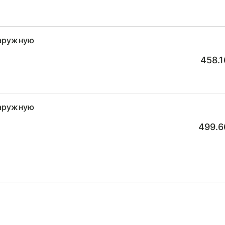
наружную
458.1
наружную
499.6