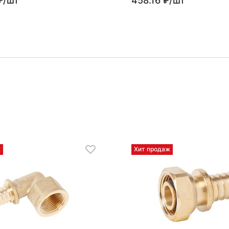
₽/шт
458.16 ₽/шт
ж
Хит продаж