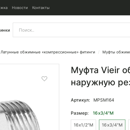
ржка
Новости
Контакты
винки
Латунные обжимные «компрессионные» фитинги
Муфты обжим
еходом на наружную резьбу 1
Муфта Vieir 
наружную ре
Артикул:
MPSM164
Размер:
16x3/4"M
16x1/2"M
16x3/4"M