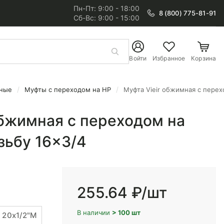
Пн-Пт: 9:00 - 18:00
8 (800) 775-81-91
Сб-Вс: 9:00 - 15:00
Войти
Избранное
Корзина
ные
Муфты с переходом на НР
Муфта Vieir обжимная с перех
6x3/4
обжимная с переходом на
зьбу 16x3/4
255.64 ₽
/шт
В наличии
> 100 шт
20x1/2"M