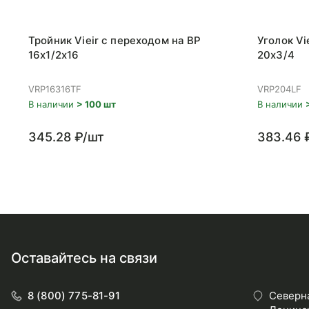
Тройник Vieir с переходом на ВР
Уголок Vi
16x1/2x16
20x3/4
VRP16316TF
VRP204LF
В наличии
> 100 шт
В наличии
345.28 ₽/шт
383.46 
Оставайтесь на связи
8 (800) 775-81-91
Северна