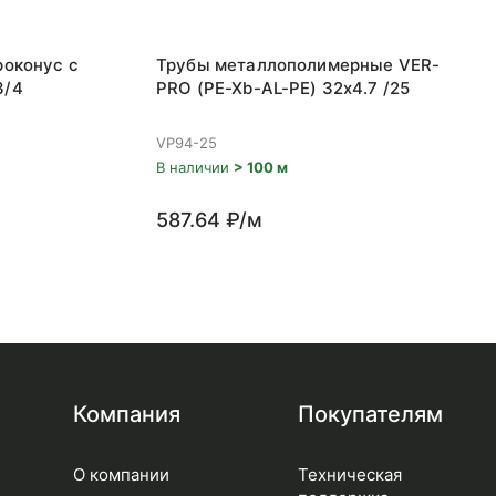
роконус с
Трубы металлополимерные VER-
3/4
PRO (PE-Xb-AL-PE) 32x4.7 /25
VP94-25
В наличии
> 100 м
587.64 ₽/м
Компания
Покупателям
О компании
Техническая