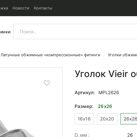
ржка
Новости
Контакты
винки
Латунные обжимные «компрессионные» фитинги
Уголки обжи
ной 26x26
Уголок Vieir
Артикул:
MPL2626
Размер:
26x26
16x16
20x20
26x2
D, мм :
26