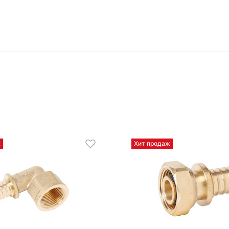
ж
Хит продаж