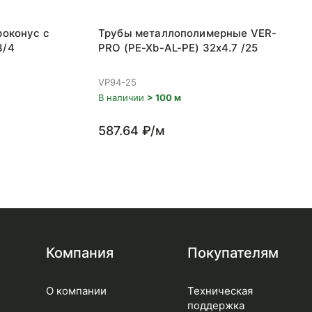
роконус с
Трубы металлополимерные VER-
3/4
PRO (PE-Xb-AL-PE) 32x4.7 /25
VP94-25
В наличии
> 100 м
587.64 ₽/м
Компания
Покупателям
О компании
Техническая
поддержка