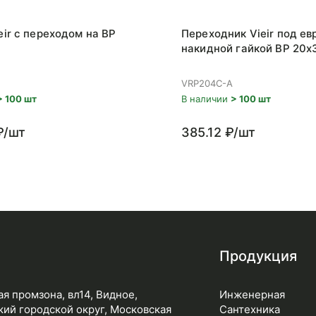
eir с переходом на ВР
Переходник Vieir под ев
накидной гайкой ВР 20x
VRP204C-A
> 100 шт
В наличии
> 100 шт
₽/шт
385.12 ₽/шт
Продукция
я промзона, вл14, Видное,
Инженерная
ий городской округ, Московская
Сантехника