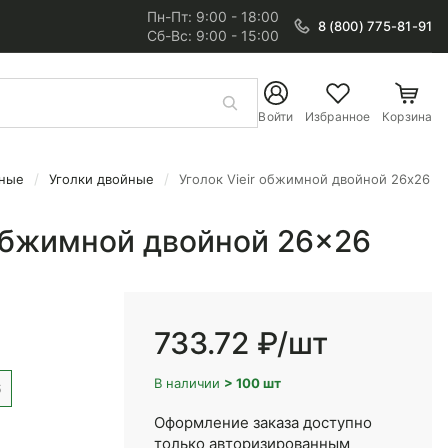
Пн-Пт: 9:00 - 18:00
8 (800) 775-81-91
Сб-Вс: 9:00 - 15:00
Войти
Избранное
Корзина
мные
Уголки двойные
Уголок Vieir обжимной двойной 26x26
 обжимной двойной 26x26
733.72 ₽
/шт
В наличии
> 100 шт
6
Оформление заказа доступно
только авторизированным