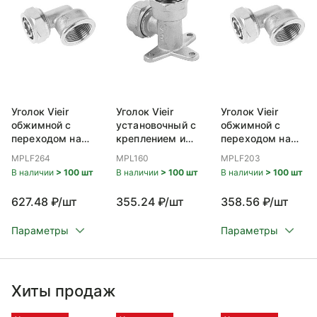
Уголок Vieir
Уголок Vieir
Уголок Vieir
обжимной c
уcтановочный с
обжимной c
переходом на
креплением и
переходом на
внутреннюю
переходом на
внутреннюю
MPLF264
MPL160
MPLF203
резьбу 26x3/4
внутреннюю
резьбу 20x1/2
В наличии
> 100 шт
В наличии
> 100 шт
В наличии
> 100 шт
резьбу 16x1/2
627.48 ₽/шт
355.24 ₽/шт
358.56 ₽/шт
Параметры
Параметры
Хиты продаж