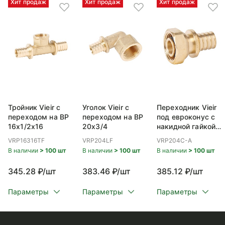
Хит продаж
Хит продаж
Хит продаж
Тройник Vieir с
Уголок Vieir с
Переходник Vieir
переходом на ВР
переходом на ВР
под евроконус с
16x1/2x16
20x3/4
накидной гайкой
ВР 20x3/4
VRP16316TF
VRP204LF
VRP204C-A
В наличии
> 100 шт
В наличии
> 100 шт
В наличии
> 100 шт
345.28 ₽/шт
383.46 ₽/шт
385.12 ₽/шт
Параметры
Параметры
Параметры