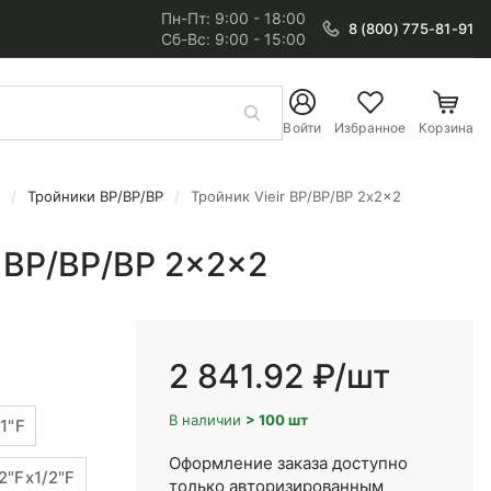
Пн-Пт: 9:00 - 18:00
8 (800) 775-81-91
Сб-Вс: 9:00 - 15:00
Войти
Избранное
Корзина
Тройники ВР/ВР/ВР
Тройник Vieir ВР/ВР/ВР 2x2x2
r ВР/ВР/ВР 2x2x2
2 841.92 ₽
/шт
В наличии
> 100 шт
1"F
Оформление заказа доступно
2"Fx1/2"F
только авторизированным