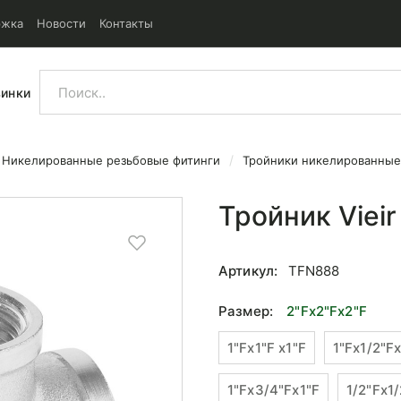
ржка
Новости
Контакты
винки
Никелированные резьбовые фитинги
Тройники никелированные
2
Тройник Viei
Артикул:
TFN888
Размер:
2"Fx2"Fx2"F
1"Fx1"F x1"F
1"Fx1/2"Fx
1"Fx3/4"Fx1"F
1/2"Fx1/