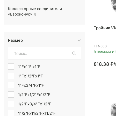
Коллекторные соединители
«Евроконус»
8
Тройник Vie
Размер
TFN656
В наличии
> 
818.38 ₽
1"Fx1"F x1"F
1"Fx1/2"Fx1"F
1"Fx3/4"Fx1"F
1/2"Fx1/2"Fx1/2"F
1/2"Fx3/4"Fx1/2"F
11/2"Fx11/2"Fx11/2"F