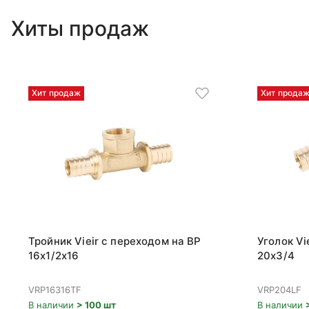
Хиты продаж
Хит продаж
Хит прода
Тройник Vieir с переходом на ВР
Уголок Vi
16x1/2x16
20x3/4
VRP16316TF
VRP204LF
В наличии
> 100 шт
В наличии