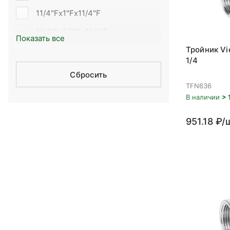
11/4"Fx1"Fx11/4"F
11/4"Fx1/2"Fx11/4"F
Показать все
Тройник Vie
11/4"Fx11/4"Fx11/4"F
1/4
11/4"Fx3/4"Fx11/4"F
Сбросить
TFN636
2"Fx2"Fx2"F
В наличии
> 
3/4"Fx1/2"Fx1/2"F
951.18 ₽/
3/4"Fx1/2"Fx3/4"F
3/4"Fx3/4"Fx1/2"F
3/4"Fx3/4"Fx3/4"F