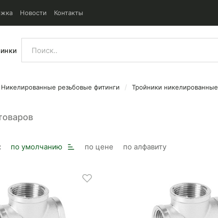
ржка
Новости
Контакты
винки
Никелированные резьбовые фитинги
Тройники никелированные
товаров
:
по умолчанию
по цене
по алфавиту