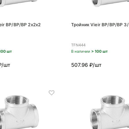
eir ВР/ВР/ВР 2x2x2
Тройник Vieir ВР/ВР/ВР 3
TFN444
100 шт
В наличии
> 100 шт
₽/шт
507.96 ₽/шт