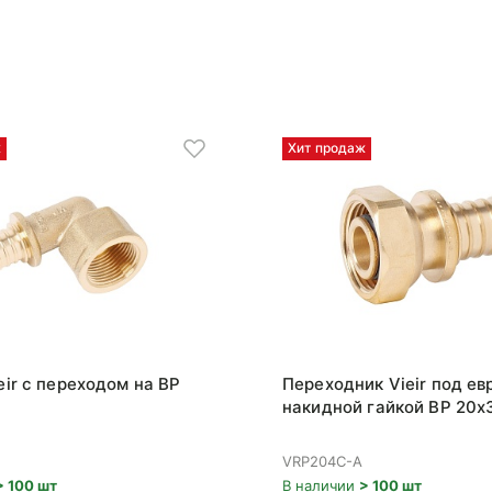
ж
Хит продаж
eir с переходом на ВР
Переходник Vieir под ев
накидной гайкой ВР 20x
VRP204C-A
> 100 шт
В наличии
> 100 шт