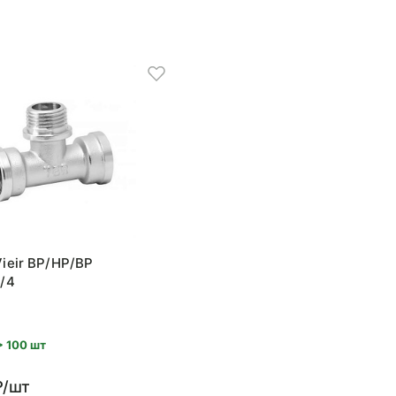
ieir ВР/НР/ВР
/4
> 100 шт
₽/шт