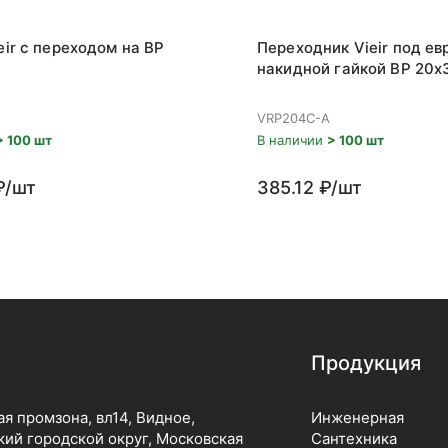
eir с переходом на ВР
Переходник Vieir под ев
накидной гайкой ВР 20x
VRP204C-A
> 100 шт
В наличии
> 100 шт
₽/шт
385.12 ₽/шт
Продукция
я промзона, вл14, Видное,
Инженерная
ий городской округ, Московская
Сантехника