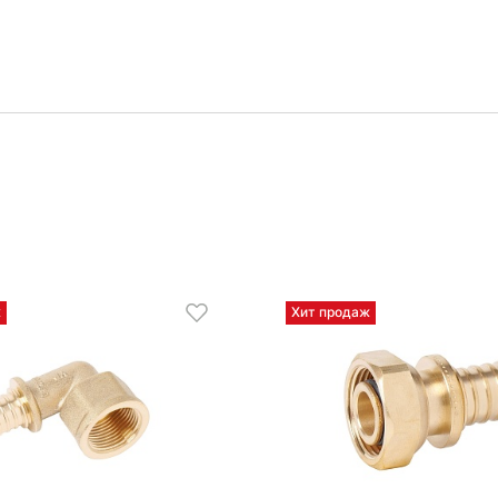
ж
Хит продаж