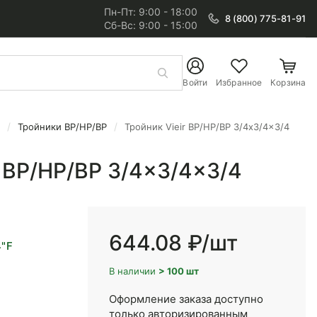
Пн-Пт: 9:00 - 18:00
8 (800) 775-81-91
Сб-Вс: 9:00 - 15:00
Войти
Избранное
Корзина
Тройники ВР/НР/ВР
Тройник Vieir ВР/НР/ВР 3/4x3/4x3/4
r ВР/НР/ВР 3/4x3/4x3/4
644.08 ₽
/шт
4"F
В наличии
> 100 шт
Оформление заказа доступно
только авторизированным