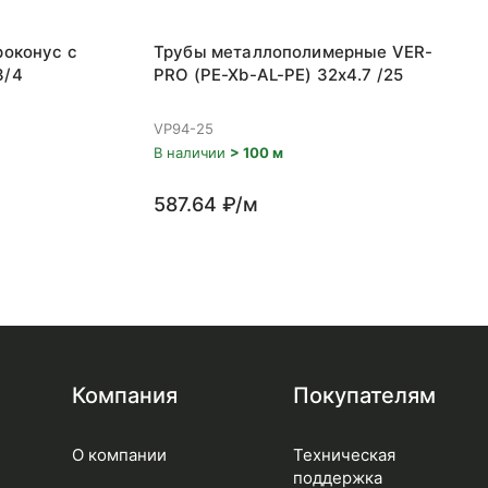
роконус с
Трубы металлополимерные VER-
3/4
PRO (PE-Xb-AL-PE) 32x4.7 /25
VP94-25
В наличии
> 100 м
587.64 ₽/м
Компания
Покупателям
О компании
Техническая
поддержка