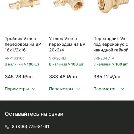
Тройник Vieir с
Уголок Vieir с
Переходник Vieir
переходом на ВР
переходом на ВР
под евроконус с
16x1/2x16
20x3/4
накидной гайкой
ВР 20x3/4
VRP16316TF
VRP204LF
VRP204C-A
В наличии
> 100 шт
В наличии
> 100 шт
В наличии
> 100 шт
345.28 ₽/шт
383.46 ₽/шт
385.12 ₽/шт
Параметры
Параметры
Параметры
Оставайтесь на связи
8 (800) 775-81-91