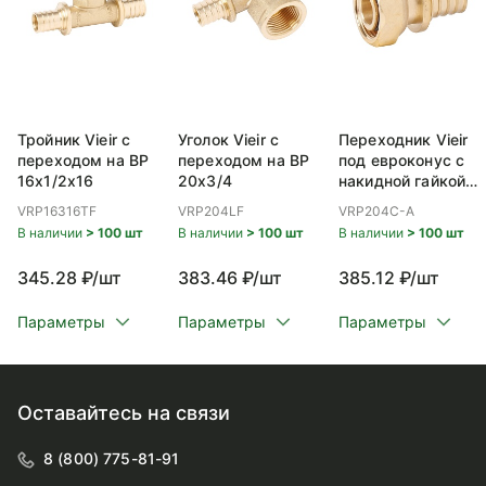
Тройник Vieir с
Уголок Vieir с
Переходник Vieir
переходом на ВР
переходом на ВР
под евроконус с
16x1/2x16
20x3/4
накидной гайкой
ВР 20x3/4
VRP16316TF
VRP204LF
VRP204C-A
В наличии
> 100 шт
В наличии
> 100 шт
В наличии
> 100 шт
345.28 ₽/шт
383.46 ₽/шт
385.12 ₽/шт
Параметры
Параметры
Параметры
Оставайтесь на связи
8 (800) 775-81-91