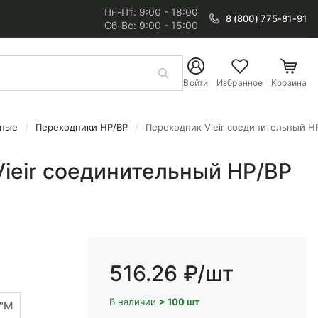
Пн-Пт: 9:00 - 18:00
8 (800) 775-81-91
Сб-Вс: 9:00 - 15:00
Войти
Избранное
Корзина
нные
Переходники НР/ВР
Переходник Vieir соединительный НР
ieir соединительный НР/ВР
516.26 ₽
/шт
В наличии
> 100 шт
2"М