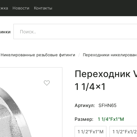
ржка
Новости
Контакты
винки
Никелированные резьбовые фитинги
Переходники никелирова
льный НР/ВР 1 1/4x1
Переходник V
1 1/4x1
Артикул:
SFHN65
Размер:
1 1/4"Fx1"М
1 1/2"Fx1"М
1 1/2"Fx1/