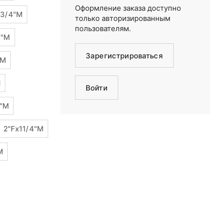
Оформление заказа доступно
x3/4"М
только авторизированным
пользователям.
2"М
Зарегистрироваться
"М
М
Войти
8"М
2"Fx11/4"M
М