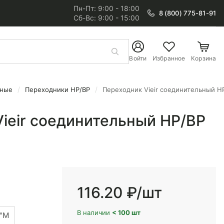
Пн-Пт: 9:00 - 18:00
8 (800) 775-81-91
Сб-Вс: 9:00 - 15:00
Войти
Избранное
Корзина
нные
Переходники НР/ВР
Переходник Vieir соединительный НР
ieir соединительный НР/ВР
116.20 ₽
/шт
В наличии
< 100 шт
2"М