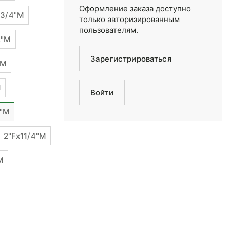
Оформление заказа доступно
x3/4"М
только авторизированным
пользователям.
2"М
Зарегистрироваться
"М
М
Войти
8"М
2"Fx11/4"M
М