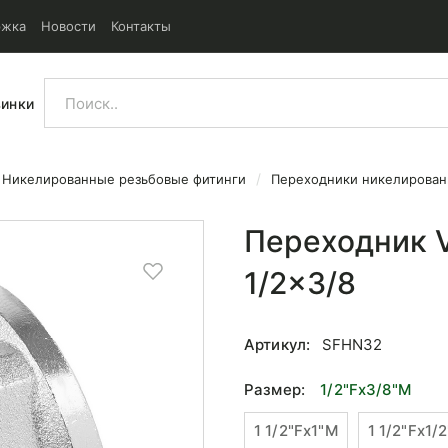
ржка
Новости
Контакты
винки
Никелированные резьбовые фитинги
Переходники никелирова
льный НР/ВР 1/2x3/8
Переходник V
1/2x3/8
Артикул:
SFHN32
Размер:
1/2"Fx3/8"М
1 1/2"Fx1"М
1 1/2"Fx1/