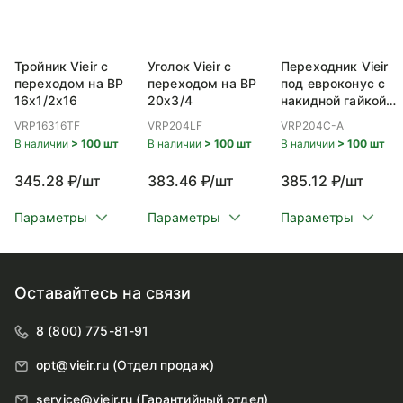
Тройник Vieir с
Уголок Vieir с
Переходник Vieir
переходом на ВР
переходом на ВР
под евроконус с
16x1/2x16
20x3/4
накидной гайкой
ВР 20x3/4
VRP16316TF
VRP204LF
VRP204C-A
В наличии
> 100 шт
В наличии
> 100 шт
В наличии
> 100 шт
345.28 ₽/шт
383.46 ₽/шт
385.12 ₽/шт
Параметры
Параметры
Параметры
Оставайтесь на связи
8 (800) 775-81-91
opt@vieir.ru (Отдел продаж)
service@vieir.ru (Гарантийный отдел)