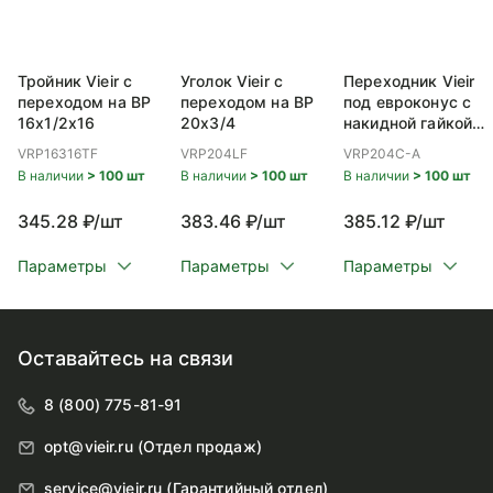
Тройник Vieir с
Уголок Vieir с
Переходник Vieir
переходом на ВР
переходом на ВР
под евроконус с
16x1/2x16
20x3/4
накидной гайкой
ВР 20x3/4
VRP16316TF
VRP204LF
VRP204C-A
В наличии
> 100 шт
В наличии
> 100 шт
В наличии
> 100 шт
345.28 ₽/шт
383.46 ₽/шт
385.12 ₽/шт
Параметры
Параметры
Параметры
Оставайтесь на связи
8 (800) 775-81-91
opt@vieir.ru (Отдел продаж)
service@vieir.ru (Гарантийный отдел)