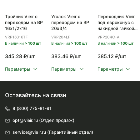
Тройник Vieir с
Уголок Vieir с
Переходник Vieir
переходом на ВР
переходом на ВР
под евроконус с
16x1/2x16
20x3/4
накидной гайкой
ВР 20x3/4
VRP16316TF
VRP204LF
VRP204C-A
В наличии
> 100 шт
В наличии
> 100 шт
В наличии
> 100 шт
345.28 ₽/шт
383.46 ₽/шт
385.12 ₽/шт
Параметры
Параметры
Параметры
Оставайтесь на связи
8 (800) 775-81-91
opt@vieir.ru (Отдел продаж)
service@vieir.ru (Гарантийный отдел)