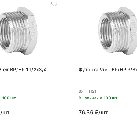
ieir ВР/НР 1 1/2x3/4
Футорка Vieir ВР/НР 3/8
BXHFN21
> 100 шт
В наличии
> 100 шт
₽/шт
76.36 ₽/шт