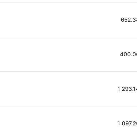
652.3
400.0
1 293.
1 097.