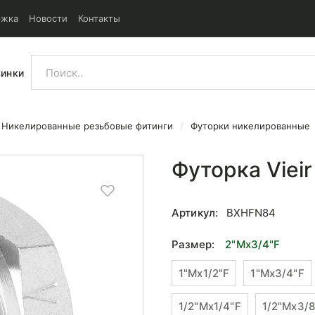
ржка
Новости
Контакты
винки
Никелированные резьбовые фитинги
Футорки никелированные
Футорка Viei
Артикул:
BXHFN84
Размер:
2"Mx3/4"F
1"Mx1/2"F
1"Mx3/4"F
1/2"Mx1/4"F
1/2"Mx3/8