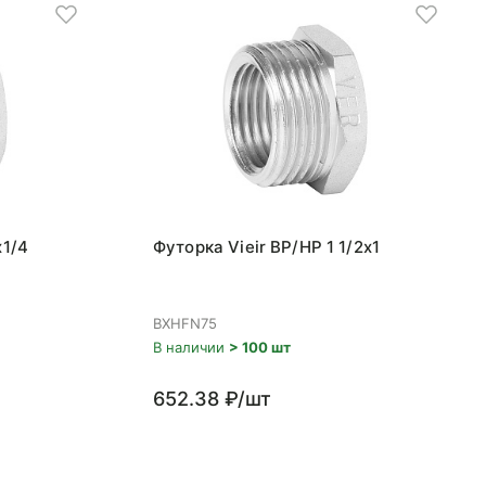
x1/4
Футорка Vieir ВР/НР 1 1/2x1
BXHFN75
В наличии
> 100 шт
652.38 ₽/шт