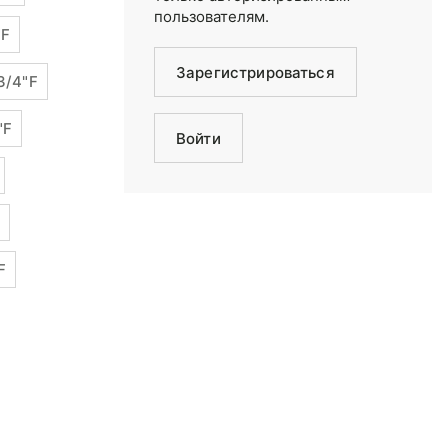
пользователям.
"F
Зарегистрироваться
3/4"F
"F
Войти
F