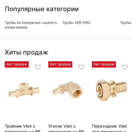
Популярные категории
Трубы из поперечно-сшитого
Трубы VER-PRO
Трубы 
полиэтилена
Хиты продаж
Хит продаж
Хит продаж
Хит продаж
Тройник Vieir с
Уголок Vieir с
Переходник Vieir
переходом на ВР
переходом на ВР
под евроконус с