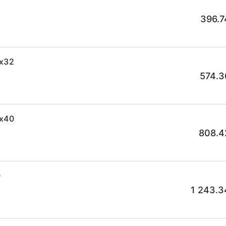
396.7
4x32
574.3
2x40
808.4
0
1 243.3