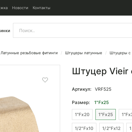
ржка
Новости
Контакты
винки
Латунные резьбовые фитинги
Штуцеры латунные
Штуцеры с 
резьбой 1x25
Штуцер Vieir
Артикул:
VRF525
Размер:
1"Fx25
1"Fx20
1"Fx25
1"Fx
1/2"Fx10
1/2"Fx12
1