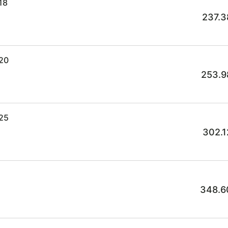
18
237.3
x20
253.9
x25
302.1
348.6