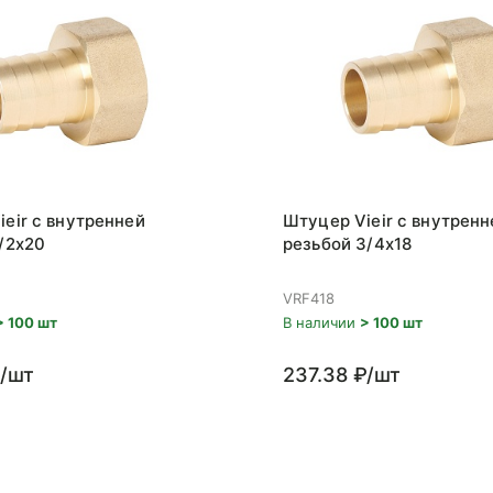
eir с внутренней
Штуцер Vieir с внутренн
/2x20
резьбой 3/4x18
VRF418
> 100 шт
В наличии
> 100 шт
₽/шт
237.38 ₽/шт