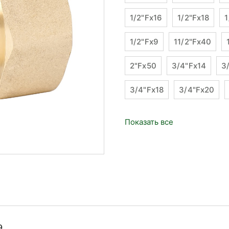
1/2"Fx16
1/2"Fx18
1
1/2"Fx9
11/2"Fx40
2"Fx50
3/4"Fx14
3
3/4"Fx18
3/4"Fx20
Показать все
9