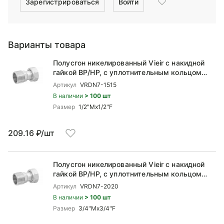
Зарегистрироваться
Войти
Варианты товара
Полусгон никелированный Vieir с накидной
гайкой ВР/НР, с уплотнительным кольцом
1/2x1/2
Артикул
VRDN7-1515
В наличии
> 100 шт
Размер
1/2"Mx1/2"F
209.16 ₽/шт
Полусгон никелированный Vieir с накидной
гайкой ВР/НР, с уплотнительным кольцом
3/4x3/4
Артикул
VRDN7-2020
В наличии
> 100 шт
Размер
3/4"Mx3/4"F