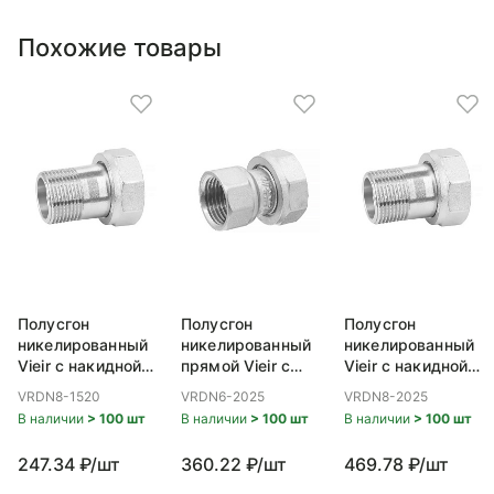
Похожие товары
Полусгон
Полусгон
Полусгон
никелированный
никелированный
никелированный
Vieir с накидной
прямой Vieir с
Vieir с накидной
гайкой ВР/НР, с
накидной гайкой
гайкой ВР/НР, с
VRDN8-1520
VRDN6-2025
VRDN8-2025
уплотнительным
ВР/ВР, с
уплотнительным
В наличии
> 100 шт
В наличии
> 100 шт
В наличии
> 100 шт
кольцом 1/2x3/4
уплотнительным
кольцом 3/4x1
кольцом 3/4x1
247.34 ₽/шт
360.22 ₽/шт
469.78 ₽/шт