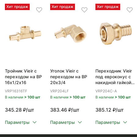
Хит продаж
Хит продаж
Хит продаж
Тройник Vieir с
Уголок Vieir с
Переходник Vieir
переходом на ВР
переходом на ВР
под евроконус с
16x1/2x16
20x3/4
накидной гайкой
ВР 20x3/4
VRP16316TF
VRP204LF
VRP204C-A
В наличии
> 100 шт
В наличии
> 100 шт
В наличии
> 100 шт
345.28 ₽/шт
383.46 ₽/шт
385.12 ₽/шт
Параметры
Параметры
Параметры