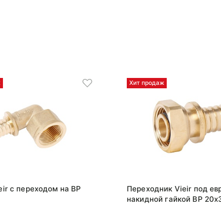
ж
Хит продаж
eir с переходом на ВР
Переходник Vieir под ев
накидной гайкой ВР 20x