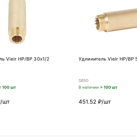
ь Vieir НР/ВР 30x1/2
Удлинитель Vieir НР/ВР 
SB50
< 100 шт
В наличии
> 100 шт
₽/шт
451.52 ₽/шт