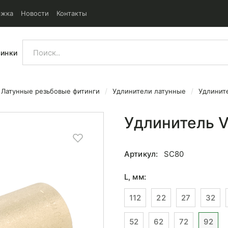
ржка
Новости
Контакты
винки
Латунные резьбовые фитинги
Удлинители латунные
Удлинит
Удлинитель V
Артикул:
SC80
L, мм:
112
22
27
32
52
62
72
92