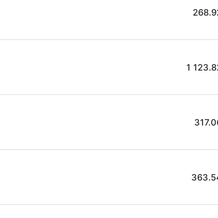
268.9
1 123.
317.0
363.5