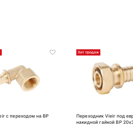
ж
Хит продаж
eir с переходом на ВР
Переходник Vieir под ев
накидной гайкой ВР 20x