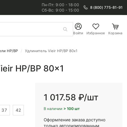
Пн-Пт: 9:00 - 18:00
8 (800) 775-81-91
Сб-Вс: 9:00 - 15:00
Войти
Избранное
Корзина
ели НР/ВР
Удлинитель Vieir НР/ВР 80x1
ieir НР/ВР 80x1
1 017.58 ₽
/шт
В наличии
> 100 шт
37
42
Оформление заказа доступно
только авторизированным