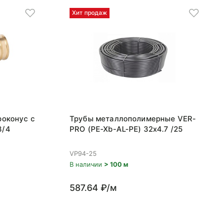
Хит продаж
роконус с
Трубы металлополимерные VER-
3/4
PRO (PE-Xb-AL-PE) 32x4.7 /25
VP94-25
В наличии
> 100 м
587.64 ₽/м