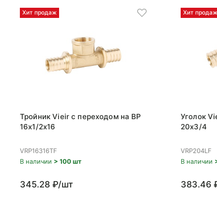
Хит продаж
Хит прода
Тройник Vieir с переходом на ВР
Уголок Vi
16x1/2x16
20x3/4
VRP16316TF
VRP204LF
В наличии
> 100 шт
В наличии
345.28 ₽/шт
383.46 