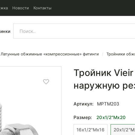
ржка
Новости
Контакты
винки
Латунные обжимные «компрессионные» фитинги
Тройники об
ереходом на наружную резьбу
Тройник Viei
наружную ре
Артикул:
MPTM203
Размер:
20x1/2"Mx20
16x1/2"Mx16
20x1/2"M