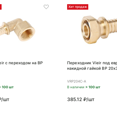
ж
Хит продаж
eir с переходом на ВР
Переходник Vieir под ев
накидной гайкой ВР 20x
VRP204C-A
> 100 шт
В наличии
> 100 шт
₽/шт
385.12 ₽/шт