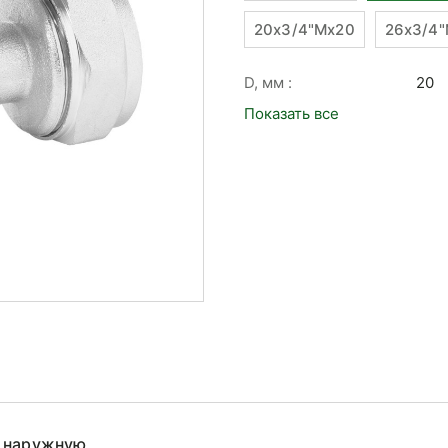
20x3/4"Mx20
26x3/4
D, мм :
20
Показать все
а наружную