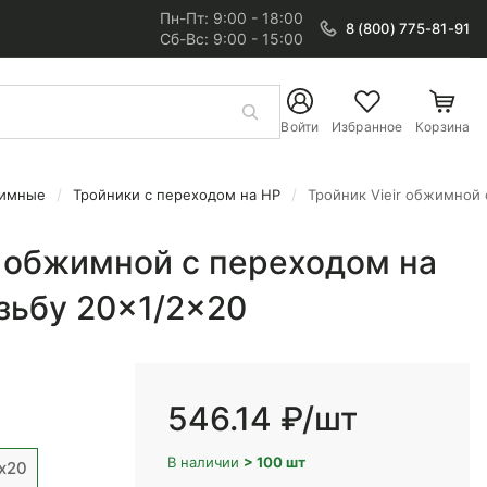
Пн-Пт: 9:00 - 18:00
8 (800) 775-81-91
Сб-Вс: 9:00 - 15:00
Войти
Избранное
Корзина
жимные
Тройники с переходом на НР
Тройник Vieir обжимной
 20x1/2x20
r обжимной с переходом на
зьбу 20x1/2x20
546.14 ₽
/шт
В наличии
> 100 шт
x20