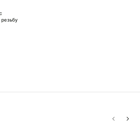
с
 резьбу