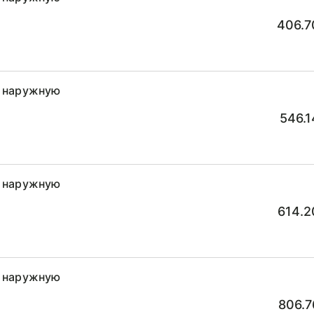
406.7
а наружную
546.1
а наружную
614.2
а наружную
806.7