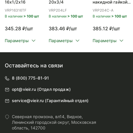
16x1/2x16
20x3/4
накидной гайкой
ВР 20x3/4
VRP16316TF
VRP204LF
VRP204C-A
В наличии
> 100 шт
В наличии
> 100 шт
В наличии
> 100 шт
345.28 ₽/шт
383.46 ₽/шт
385.12 ₽/шт
Параметры
Параметры
Параметры
Оставайтесь на связи
8 (800) 775-81-91
opt@vieir.ru (Отдел продаж)
service@vieir.ru (Гарантийный отдел)
Северная промзона, вл14, Видное,
Ленинский городской округ, Московская
область, 142700