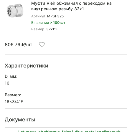
Муфта Vieir обжимная с переходом на
внутреннюю резьбу 32x1
Артикул
MPSF325
В наличии
> 100 шт
Размер
32x1"F
806.76 ₽/шт
Характеристики
D, мм:
16
Размер:
16x3/4"F
Документы
Latunnye-obzhimnye-fitingi-dlya-metallopolimernyh-