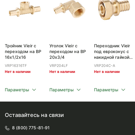
Тройник Vieir с
Уголок Vieir с
Переходник Vieir
переходом на ВР
переходом на ВР
под евроконус с
16x1/2x16
20x3/4
накидной гайкой
ВР 20x3/4
VRP16316TF
VRP204LF
VRP204C-A
Нет в наличии
Нет в наличии
Нет в наличии
Параметры
Параметры
Параметры
Оставайтесь на связи
8 (800) 775-81-91