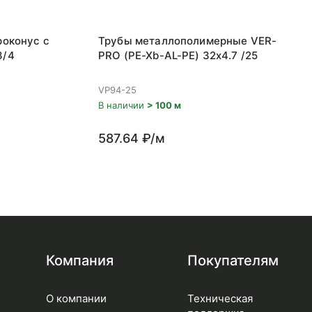
роконус с
Трубы металлополимерные VER-
3/4
PRO (PE-Xb-AL-PE) 32x4.7 /25
VP94-25
В наличии
> 100 м
587.64 ₽/м
Компания
Покупателям
О компании
Техническая