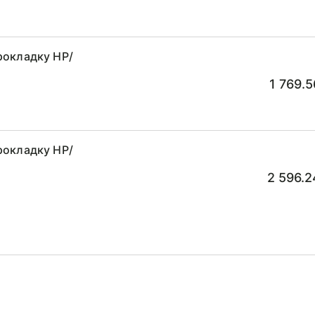
рокладку НР/
1 769.
рокладку НР/
2 596.2