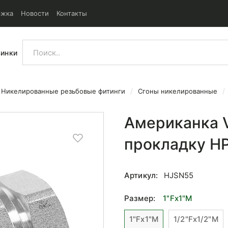
ржка
Новости
Контакты
винки
Никелированные резьбовые фитинги
Сгоны никелированные
д плоскую прокладку НР/ВР 1
Американка V
прокладку НР
Артикул:
HJSN55
Размер:
1"Fx1"M
1"Fx1"M
1/2"Fx1/2"M