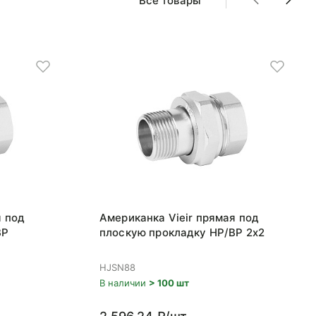
Все товары
я под
Американка Vieir прямая под
ВР
плоскую прокладку НР/ВР 2x2
HJSN88
В наличии
> 100 шт