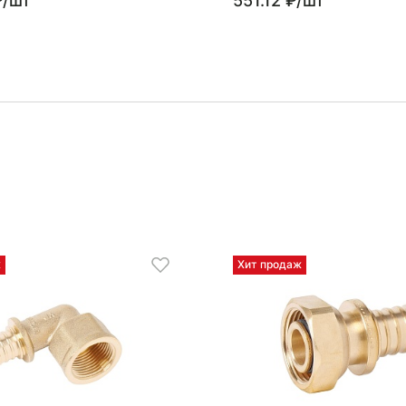
₽/шт
551.12 ₽/шт
ж
Хит продаж