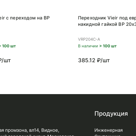
eir с переходом на ВР
Переходник Vieir под ев
накидной гайкой ВР 20x
VRP204C-A
> 100 шт
В наличии
> 100 шт
₽/шт
385.12 ₽/шт
Продукция
я промзона, вл14, Видное,
Инженерная