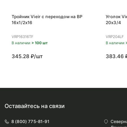
Тройник Vieir с переходом на ВР
Уголок Vi
16x1/2x16
20x3/4
VRP16316TF
VRP204LF
В наличии
> 100 шт
В наличии
345.28 ₽/шт
383.46 
Оставайтесь на связи
8 (800) 775-81-91
Северна