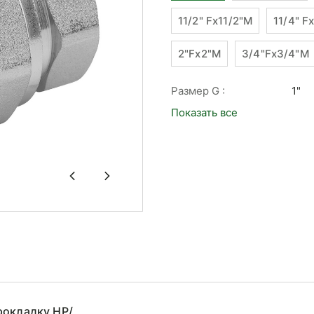
11/2" Fx11/2"M
11/4" F
2"Fx2"M
3/4"Fx3/4"M
Размер G :
1"
Показать все
рокладку НР/