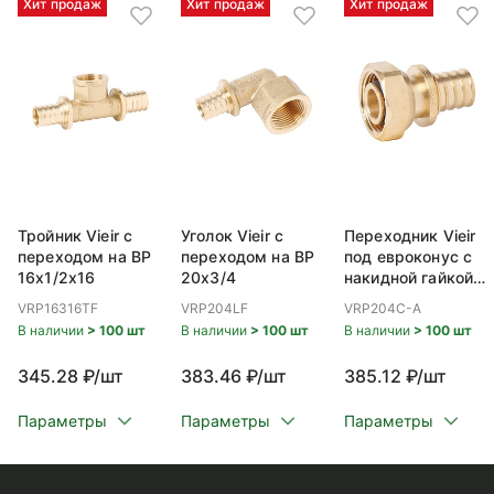
Хит продаж
Хит продаж
Хит продаж
Тройник Vieir с
Уголок Vieir с
Переходник Vieir
переходом на ВР
переходом на ВР
под евроконус с
16x1/2x16
20x3/4
накидной гайкой
ВР 20x3/4
VRP16316TF
VRP204LF
VRP204C-A
В наличии
> 100 шт
В наличии
> 100 шт
В наличии
> 100 шт
345.28 ₽/шт
383.46 ₽/шт
385.12 ₽/шт
Параметры
Параметры
Параметры