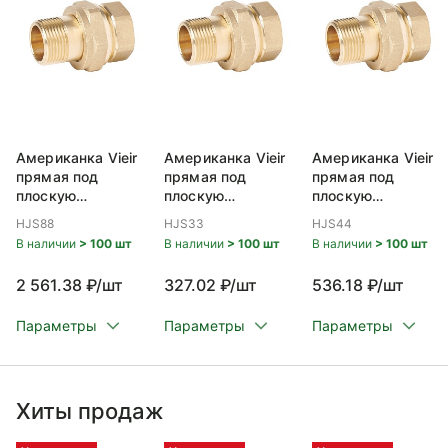
Американка Vieir
Американка Vieir
Американка Vieir
прямая под
прямая под
прямая под
плоскую
плоскую
плоскую
прокладку НР/ВР
прокладку НР/ВР
прокладку НР/ВР
HJS88
HJS33
HJS44
2 x2
1/2x1/2
3/4x3/4
В наличии
> 100 шт
В наличии
> 100 шт
В наличии
> 100 шт
2 561.38 ₽/шт
327.02 ₽/шт
536.18 ₽/шт
Параметры
Параметры
Параметры
Хиты продаж