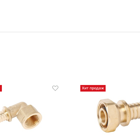
ж
Хит продаж