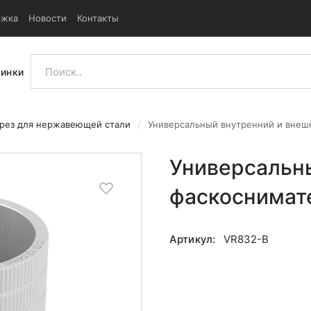
ржка
Новости
Контакты
винки
рез для нержавеющей стали
Универсальный внутренний и внеш
и внешний фаскосниматель
Универсальн
фаскоснимат
Артикул:
VR832-B