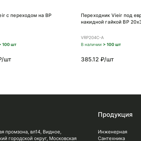
eir с переходом на ВР
Переходник Vieir под ев
накидной гайкой ВР 20x
VRP204C-A
> 100 шт
В наличии
> 100 шт
₽/шт
385.12 ₽/шт
Продукция
я промзона, вл14, Видное,
Инженерная
ий городской округ, Московская
Сантехника