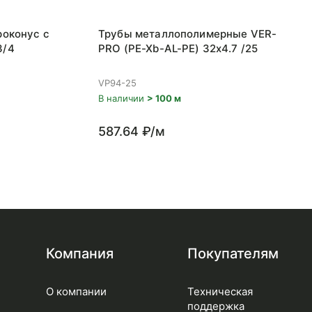
роконус с
Трубы металлополимерные VER-
3/4
PRO (PE-Xb-AL-PE) 32x4.7 /25
VP94-25
В наличии
> 100 м
587.64 ₽/м
Компания
Покупателям
О компании
Техническая
поддержка