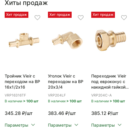
Хиты продаж
Хит продаж
Хит продаж
Хит продаж
Тройник Vieir с
Уголок Vieir с
Переходник Vieir
переходом на ВР
переходом на ВР
под евроконус с
16x1/2x16
20x3/4
накидной гайкой
ВР 20x3/4
VRP16316TF
VRP204LF
VRP204C-A
В наличии
> 100 шт
В наличии
> 100 шт
В наличии
> 100 шт
345.28 ₽/шт
383.46 ₽/шт
385.12 ₽/шт
Параметры
Параметры
Параметры