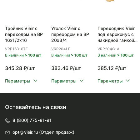
Тройник Vieir с
Уголок Vieir с
Переходник Vieir
переходом на ВР
переходом на ВР
под евроконус с
16x1/2x16
20x3/4
накидной гайкой
ВР 20x3/4
VRP16316TF
VRP204LF
VRP204C-A
В наличии
> 100 шт
В наличии
> 100 шт
В наличии
> 100 шт
345.28 ₽/шт
383.46 ₽/шт
385.12 ₽/шт
Параметры
Параметры
Параметры
Оставайтесь на связи
8 (800) 775-81-91
opt@vieir.ru (Отдел продаж)