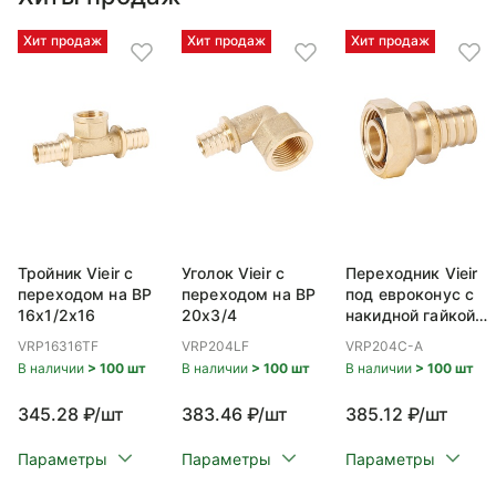
Хит продаж
Хит продаж
Хит продаж
Тройник Vieir с
Уголок Vieir с
Переходник Vieir
переходом на ВР
переходом на ВР
под евроконус с
16x1/2x16
20x3/4
накидной гайкой
ВР 20x3/4
VRP16316TF
VRP204LF
VRP204C-A
В наличии
> 100 шт
В наличии
> 100 шт
В наличии
> 100 шт
345.28 ₽/шт
383.46 ₽/шт
385.12 ₽/шт
Параметры
Параметры
Параметры