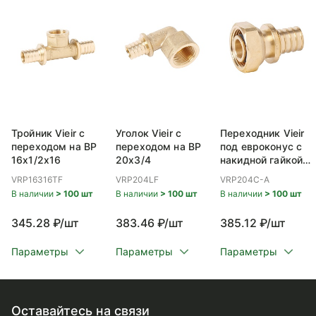
Тройник Vieir с
Уголок Vieir с
Переходник Vieir
переходом на ВР
переходом на ВР
под евроконус с
16x1/2x16
20x3/4
накидной гайкой
ВР 20x3/4
VRP16316TF
VRP204LF
VRP204C-A
В наличии
> 100 шт
В наличии
> 100 шт
В наличии
> 100 шт
345.28 ₽/шт
383.46 ₽/шт
385.12 ₽/шт
Параметры
Параметры
Параметры
Оставайтесь на связи