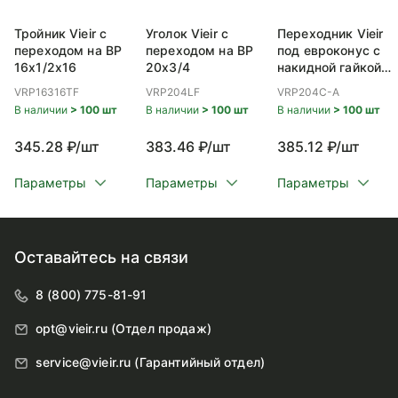
Тройник Vieir с
Уголок Vieir с
Переходник Vieir
переходом на ВР
переходом на ВР
под евроконус с
16x1/2x16
20x3/4
накидной гайкой
ВР 20x3/4
VRP16316TF
VRP204LF
VRP204C-A
В наличии
> 100 шт
В наличии
> 100 шт
В наличии
> 100 шт
345.28 ₽/шт
383.46 ₽/шт
385.12 ₽/шт
Параметры
Параметры
Параметры
Оставайтесь на связи
8 (800) 775-81-91
opt@vieir.ru (Отдел продаж)
service@vieir.ru (Гарантийный отдел)