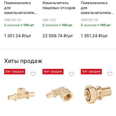
Пневмокнопка
Измельчитель
Пневмокнопка
для
пищевых отходов
для
измельчителяпищевых
измельчителяпищ
отходов VER-723,
отходов VER-723,
VER723-1C
VER-723
VER723-1G
FCD-724
FCD-724
В наличии
> 100 шт
В наличии
> 100 шт
В наличии
> 100 шт
1 351.24 ₽/шт
22 059.74 ₽/шт
1 351.24 ₽/шт
Хиты продаж
Хит продаж
Хит продаж
Хит продаж